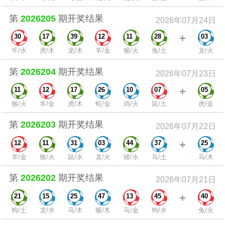
第
2026205
期开奖结果
2026年07月24日
+
30
17
39
12
11
28
03
牛/水
虎/木
龙/木
羊/金
猴/火
兔/土
龙/火
第
2026204
期开奖结果
2026年07月23日
+
11
12
17
26
10
07
05
猴/火
羊/金
虎/木
蛇/金
鸡/火
鼠/土
虎/金
第
2026203
期开奖结果
2026年07月22日
+
12
11
31
03
44
37
25
羊/金
猴/火
鼠/水
龙/火
猪/水
马/土
马/木
第
2026202
期开奖结果
2026年07月21日
+
21
15
25
47
13
45
40
狗/土
龙/水
马/木
猴/木
马/金
狗/水
兔/火