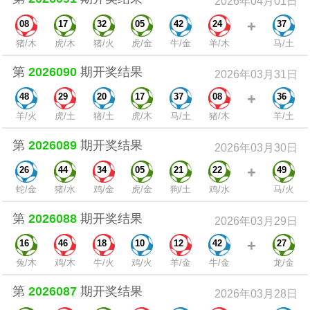
2026年04月01日
+
08
17
32
05
42
24
37
猪/木
虎/木
猪/火
虎/金
牛/金
羊/木
马/土
第
2026090
期开奖结果
2026年03月31日
+
48
29
20
17
37
08
36
羊/火
虎/土
猪/土
虎/木
马/土
猪/木
羊/土
第
2026089
期开奖结果
2026年03月30日
+
26
44
34
05
21
22
49
蛇/金
猪/水
鸡/金
虎/金
狗/土
鸡/水
马/火
第
2026088
期开奖结果
2026年03月29日
+
16
46
18
10
12
42
27
兔/木
鸡/木
牛/火
鸡/火
羊/金
牛/金
龙/金
第
2026087
期开奖结果
2026年03月28日