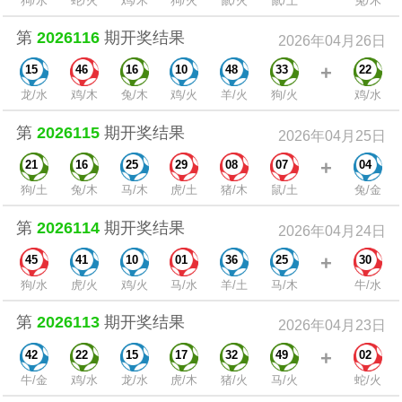
狗/水
蛇/火
鸡/木
狗/火
鼠/火
鼠/土
兔/木
第
2026116
期开奖结果
2026年04月26日
+
15
46
16
10
48
33
22
龙/水
鸡/木
兔/木
鸡/火
羊/火
狗/火
鸡/水
第
2026115
期开奖结果
2026年04月25日
+
21
16
25
29
08
07
04
狗/土
兔/木
马/木
虎/土
猪/木
鼠/土
兔/金
第
2026114
期开奖结果
2026年04月24日
+
45
41
10
01
36
25
30
狗/水
虎/火
鸡/火
马/水
羊/土
马/木
牛/水
第
2026113
期开奖结果
2026年04月23日
+
42
22
15
17
32
49
02
牛/金
鸡/水
龙/水
虎/木
猪/火
马/火
蛇/火