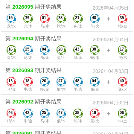
第
2026095
期开奖结果
2026年04月05日
+
15
39
01
38
21
48
35
龙/水
龙/木
马/水
蛇/木
狗/土
羊/火
猴/金
第
2026094
期开奖结果
2026年04月04日
+
16
25
04
28
43
38
17
兔/木
马/木
兔/金
兔/土
鼠/金
蛇/木
虎/木
第
2026093
期开奖结果
2026年04月03日
+
13
18
26
47
48
04
40
马/金
牛/火
蛇/金
猴/木
羊/火
兔/金
兔/火
第
2026092
期开奖结果
2026年04月02日
+
46
42
25
47
38
19
06
鸡/木
牛/金
马/木
猴/木
蛇/木
鼠/火
牛/土
第
2026091
期开奖结果