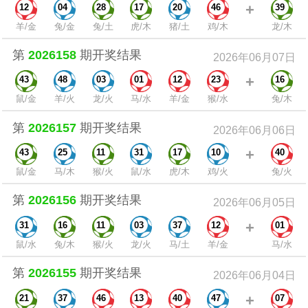
+
12
04
28
17
20
46
39
羊/金
兔/金
兔/土
虎/木
猪/土
鸡/木
龙/木
第
2026158
期开奖结果
2026年06月07日
+
43
48
03
01
12
23
16
鼠/金
羊/火
龙/火
马/水
羊/金
猴/水
兔/木
第
2026157
期开奖结果
2026年06月06日
+
43
25
11
31
17
10
40
鼠/金
马/木
猴/火
鼠/水
虎/木
鸡/火
兔/火
第
2026156
期开奖结果
2026年06月05日
+
31
16
11
03
37
12
01
鼠/水
兔/木
猴/火
龙/火
马/土
羊/金
马/水
第
2026155
期开奖结果
2026年06月04日
+
21
37
46
13
40
47
07