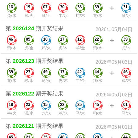
+
16
19
07
30
38
39
31
兔/木
鼠/火
鼠/土
牛/水
蛇/木
龙/木
鼠/水
第
2026124
期开奖结果
2026年05月04日
+
46
05
10
17
12
22
39
鸡/木
虎/金
鸡/火
虎/木
羊/金
鸡/水
龙/木
第
2026123
期开奖结果
2026年05月03日
+
39
23
49
17
42
44
46
龙/木
猴/水
马/火
虎/木
牛/金
猪/水
鸡/木
第
2026122
期开奖结果
2026年05月02日
+
18
23
15
22
25
45
01
牛/火
猴/水
龙/水
鸡/水
马/木
狗/水
马/水
第
2026121
期开奖结果
2026年05月01日
45
21
35
48
06
20
44