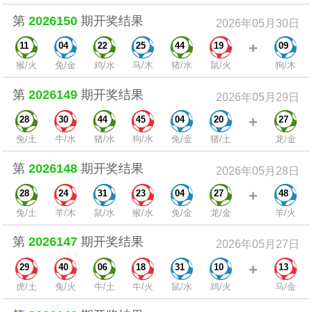
第
2026150
期开奖结果
2026年05月30日
+
11
04
22
25
44
19
09
猴/火
兔/金
鸡/水
马/木
猪/水
鼠/火
狗/木
第
2026149
期开奖结果
2026年05月29日
+
28
30
44
45
04
20
27
兔/土
牛/水
猪/水
狗/水
兔/金
猪/土
龙/金
第
2026148
期开奖结果
2026年05月28日
+
28
24
31
23
04
27
48
兔/土
羊/木
鼠/水
猴/水
兔/金
龙/金
羊/火
第
2026147
期开奖结果
2026年05月27日
+
29
40
06
18
31
10
13
虎/土
兔/火
牛/土
牛/火
鼠/水
鸡/火
马/金