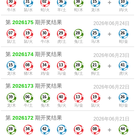
+
30
31
02
36
38
15
10
牛/水
鼠/水
蛇/火
羊/土
蛇/木
龙/水
鸡/火
第
2026175
期开奖结果
2026年06月24日
+
07
19
30
29
28
25
26
鼠/土
鼠/火
牛/水
虎/土
兔/土
马/木
蛇/金
第
2026174
期开奖结果
2026年06月23日
+
15
08
34
13
28
21
41
龙/水
猪/木
鸡/金
马/金
兔/土
狗/土
虎/火
第
2026173
期开奖结果
2026年06月22日
+
39
06
16
40
13
19
26
龙/木
牛/土
兔/木
兔/火
马/金
鼠/火
蛇/金
第
2026172
期开奖结果
2026年06月21日
+
28
34
42
37
45
08
44