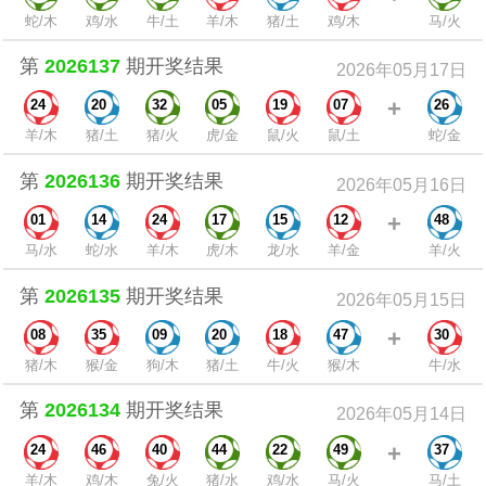
蛇/木
鸡/水
牛/土
羊/木
猪/土
鸡/木
马/火
第
2026137
期开奖结果
2026年05月17日
+
24
20
32
05
19
07
26
羊/木
猪/土
猪/火
虎/金
鼠/火
鼠/土
蛇/金
第
2026136
期开奖结果
2026年05月16日
+
01
14
24
17
15
12
48
马/水
蛇/水
羊/木
虎/木
龙/水
羊/金
羊/火
第
2026135
期开奖结果
2026年05月15日
+
08
35
09
20
18
47
30
猪/木
猴/金
狗/木
猪/土
牛/火
猴/木
牛/水
第
2026134
期开奖结果
2026年05月14日
+
24
46
40
44
22
49
37
羊/木
鸡/木
兔/火
猪/水
鸡/水
马/火
马/土