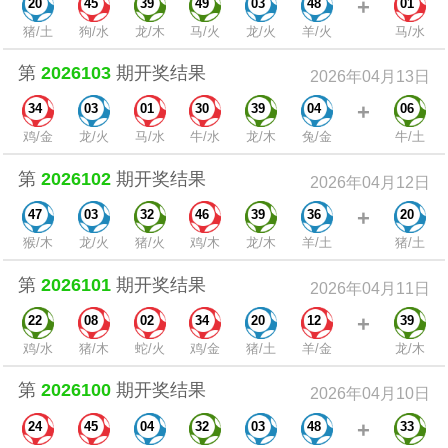
+
20
45
39
49
03
48
01
猪/土
狗/水
龙/木
马/火
龙/火
羊/火
马/水
第
2026103
期开奖结果
2026年04月13日
+
34
03
01
30
39
04
06
鸡/金
龙/火
马/水
牛/水
龙/木
兔/金
牛/土
第
2026102
期开奖结果
2026年04月12日
+
47
03
32
46
39
36
20
猴/木
龙/火
猪/火
鸡/木
龙/木
羊/土
猪/土
第
2026101
期开奖结果
2026年04月11日
+
22
08
02
34
20
12
39
鸡/水
猪/木
蛇/火
鸡/金
猪/土
羊/金
龙/木
第
2026100
期开奖结果
2026年04月10日
+
24
45
04
32
03
48
33