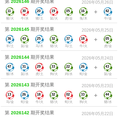
第
2026146
期开奖结果
2026年05月26日
+
11
30
20
19
05
16
42
猴/火
牛/水
猪/土
鼠/火
虎/金
兔/木
牛/金
第
2026145
期开奖结果
2026年05月25日
+
36
43
25
32
37
18
05
羊/土
鼠/金
马/木
猪/火
马/土
牛/火
虎/金
第
2026144
期开奖结果
2026年05月24日
+
47
31
29
33
22
26
43
猴/木
鼠/水
虎/土
狗/火
鸡/水
蛇/金
鼠/金
第
2026143
期开奖结果
2026年05月23日
+
13
26
18
32
02
33
44
马/金
蛇/金
牛/火
猪/火
蛇/火
狗/火
猪/水
第
2026142
期开奖结果
2026年05月22日