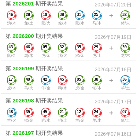
第
2026201
期开奖结果
2026年07月20日
+
46
28
19
38
31
25
32
鸡/木
兔/土
鼠/火
蛇/木
鼠/水
马/木
猪/火
第
2026200
期开奖结果
2026年07月19日
+
43
46
05
32
35
29
39
鼠/金
鸡/木
虎/金
猪/火
猴/金
虎/土
龙/木
第
2026199
期开奖结果
2026年07月18日
+
17
49
42
45
05
38
36
虎/木
马/火
牛/金
狗/水
虎/金
蛇/木
羊/土
第
2026198
期开奖结果
2026年07月17日
+
48
35
45
21
12
24
07
羊/火
猴/金
狗/水
狗/土
羊/金
羊/木
鼠/土
第
2026197
期开奖结果
2026年07月16日