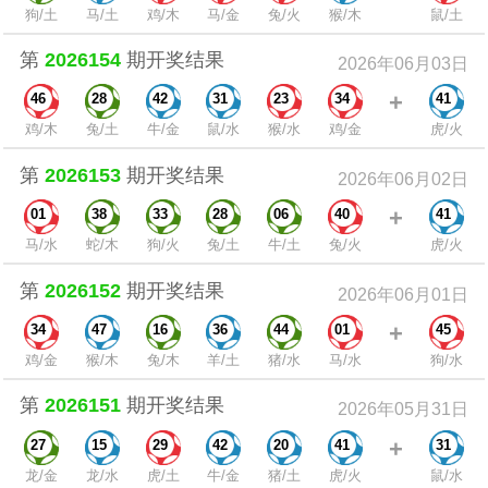
狗/土
马/土
鸡/木
马/金
兔/火
猴/木
鼠/土
第
2026154
期开奖结果
2026年06月03日
+
46
28
42
31
23
34
41
鸡/木
兔/土
牛/金
鼠/水
猴/水
鸡/金
虎/火
第
2026153
期开奖结果
2026年06月02日
+
01
38
33
28
06
40
41
马/水
蛇/木
狗/火
兔/土
牛/土
兔/火
虎/火
第
2026152
期开奖结果
2026年06月01日
+
34
47
16
36
44
01
45
鸡/金
猴/木
兔/木
羊/土
猪/水
马/水
狗/水
第
2026151
期开奖结果
2026年05月31日
+
27
15
29
42
20
41
31
龙/金
龙/水
虎/土
牛/金
猪/土
虎/火
鼠/水